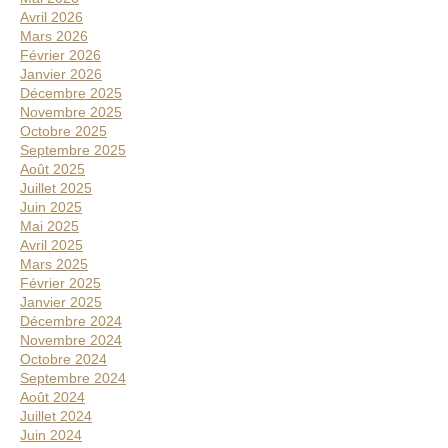
e
s
Avril 2026
l
–
Mars 2026
a
2
Février 2026
t
4
Janvier 2026
m
é
Décembre 2025
a
Novembre 2025
r
i
Octobre 2025
a
2
Septembre 2025
l
0
Août 2025
2
Juillet 2025
e
6
Juin 2025
Mai 2025
Avril 2025
Mars 2025
Février 2025
Janvier 2025
Décembre 2024
Novembre 2024
Octobre 2024
Septembre 2024
Août 2024
Juillet 2024
Juin 2024