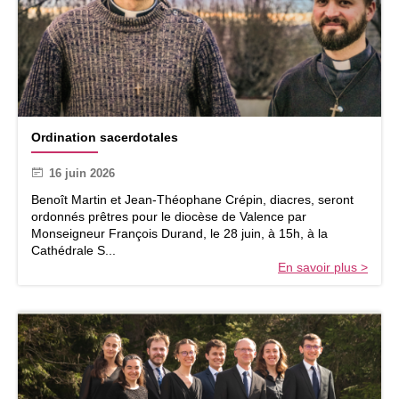
a
p
a
s
t
o
r
O
a
Ordination sacerdotales
r
l
d
e
16 juin 2026
i
d
n
Benoît Martin et Jean-Théophane Crépin, diacres, seront
e
a
ordonnés prêtres pour le diocèse de Valence par
l
t
Monseigneur François Durand, le 28 juin, à 15h, à la
’
i
Cathédrale S...
e
o
En savoir plus >
n
n
f
s
a
a
n
c
c
e
e
r
d
o