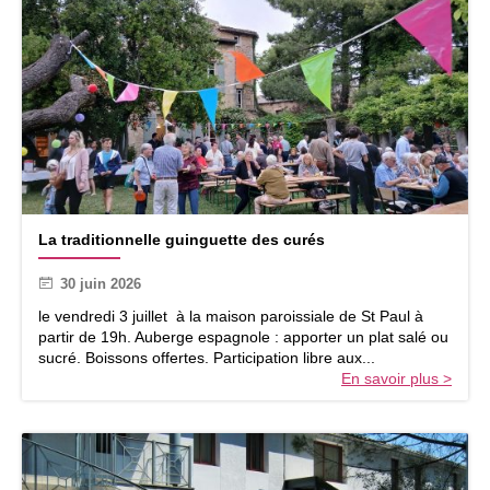
L
La traditionnelle guinguette des curés
a
t
30 juin 2026
r
a
le vendredi 3 juillet à la maison paroissiale de St Paul à
d
partir de 19h. Auberge espagnole : apporter un plat salé ou
i
sucré. Boissons offertes. Participation libre aux...
t
En savoir plus >
i
o
n
n
e