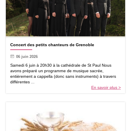
t
a
l
e
s
C
Concert des petits chanteurs de Grenoble
o
n
06 juin 2026
c
e
Samedi 6 juin à 20h30 à la cathédrale de St Paul Nous
r
avons préparé un programme de musique sacrée,
t
entièrement a cappella (donc sans instruments) à travers
d
différentes ...
e
En savoir plus >
s
p
e
t
i
t
s
c