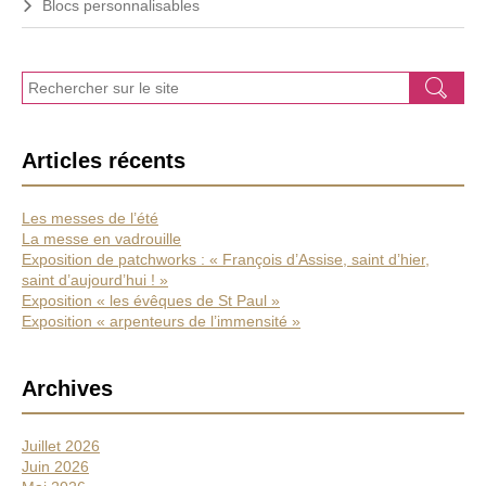
Blocs personnalisables
J
Ok
e
r
e
Articles récents
c
h
e
Les messes de l’été
r
La messe en vadrouille
c
Exposition de patchworks : « François d’Assise, saint d’hier,
h
saint d’aujourd’hui ! »
e
Exposition « les évêques de St Paul »
Exposition « arpenteurs de l’immensité »
Archives
Juillet 2026
Juin 2026