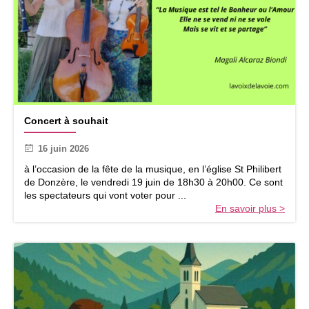
c
v
e
i
t
s
t
i
e
t
a
e
n
a
n
u
C
é
x
Concert à souhait
o
e
c
n
s
o
16 juin 2026
c
e
l
e
s
à l’occasion de la fête de la musique, en l’église St Philibert
l
r
8
de Donzère, le vendredi 19 juin de 18h30 à 20h00. Ce sont
é
t
0
les spectateurs qui vont voter pour ...
g
à
a
En savoir plus >
i
s
n
e
o
s
n
u
!
s
h
a
i
t