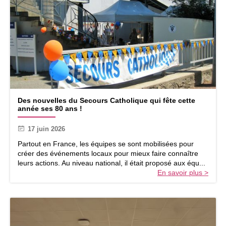
l
l
e
g
u
i
n
g
u
e
D
t
Des nouvelles du Secours Catholique qui fête cette
e
t
année ses 80 ans !
s
e
n
d
17 juin 2026
o
e
u
Partout en France, les équipes se sont mobilisées pour
s
v
créer des événements locaux pour mieux faire connaître
c
e
leurs actions. Au niveau national, il était proposé aux équ...
u
l
En savoir plus >
r
l
é
e
s
s
d
u