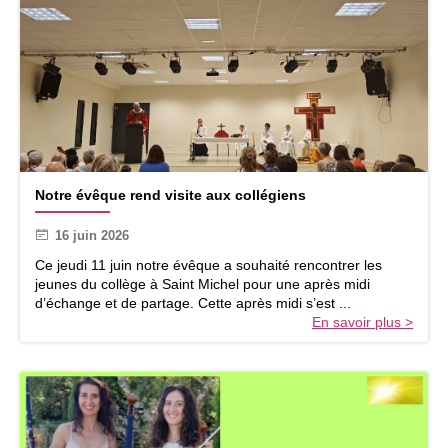
S
e
c
o
u
r
s
C
a
t
N
h
Notre évêque rend visite aux collégiens
o
o
t
l
16 juin 2026
r
i
e
Ce jeudi 11 juin notre évêque a souhaité rencontrer les
q
é
jeunes du collège à Saint Michel pour une après midi
u
v
d’échange et de partage. Cette après midi s’est ...
e
ê
En savoir plus >
q
q
u
u
i
e
f
r
ê
e
t
n
e
d