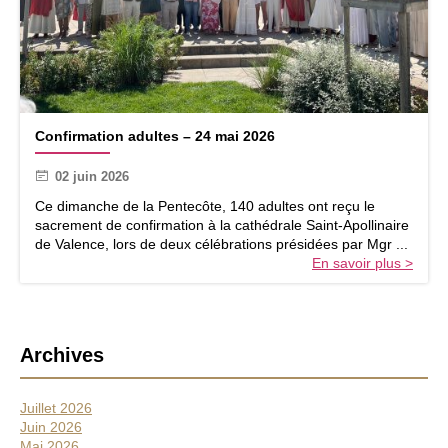
e
c
ô
t
e
C
Confirmation adultes – 24 mai 2026
o
n
02 juin 2026
f
i
Ce dimanche de la Pentecôte, 140 adultes ont reçu le
r
sacrement de confirmation à la cathédrale Saint-Apollinaire
m
de Valence, lors de deux célébrations présidées par Mgr ...
a
En savoir plus >
t
i
o
n
B
a
Archives
d
a
u
r
l
Juillet 2026
r
t
Juin 2026
e
Mai 2026