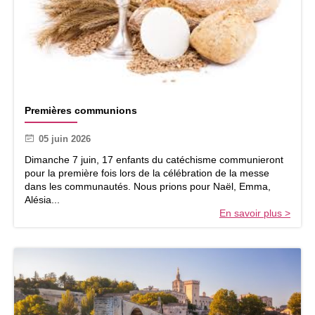
h
a
n
t
e
u
r
P
s
Premières communions
r
d
e
e
05 juin 2026
m
G
i
r
Dimanche 7 juin, 17 enfants du catéchisme communieront
è
e
pour la première fois lors de la célébration de la messe
r
n
dans les communautés. Nous prions pour Naël, Emma,
e
o
Alésia...
s
b
En savoir plus >
c
l
o
e
m
m
u
n
i
o