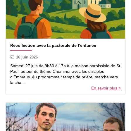
R
Recollection avec la pastorale de l’enfance
e
c
16 juin 2026
o
l
Samedi 27 juin de 9h30 à 17h à la maison paroissiale de St
l
Paul, autour du thème Cheminer avec les disciples
e
d’Emmaüs. Au programme : temps de prière, marche vers
c
la cha...
t
En savoir plus >
i
o
n
a
v
e
c
l