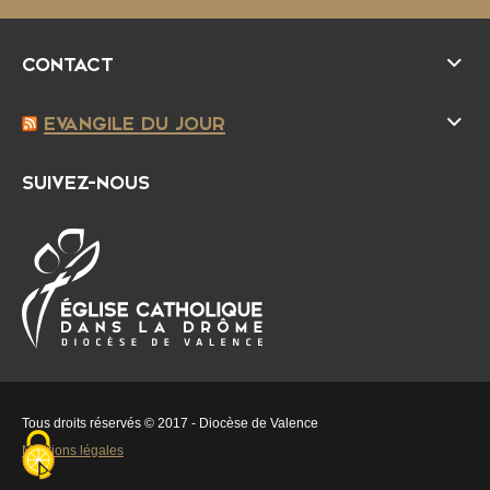
CONTACT
EVANGILE DU JOUR
SUIVEZ-NOUS
É
D
g
i
l
o
i
c
s
è
e
s
Tous droits réservés © 2017 - Diocèse de Valence
c
e
Mentions légales
a
d
t
e