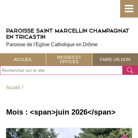
Choisissez votre menu :)
PAROISSE SAINT MARCELLIN CHAMPAGNAT
EN TRICASTIN
Paroisse de l'Eglise Catholique en Drôme
MESSES ET
ACCUEIL
FAIRE UN DON
OFFICES
J
Ok
e
r
e
Accueil
c
h
e
r
Mois : <span>juin 2026</span>
c
h
e