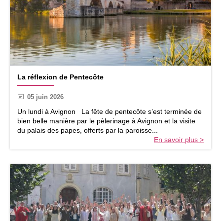
n
s
L
La réflexion de Pentecôte
a
r
05 juin 2026
é
f
Un lundi à Avignon La fête de pentecôte s’est terminée de
l
bien belle manière par le pèlerinage à Avignon et la visite
e
du palais des papes, offerts par la paroisse...
x
En savoir plus >
i
o
n
d
e
P
e
n
t