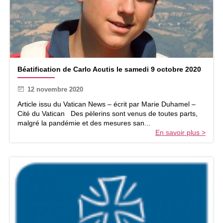
e
1
5
n
o
v
e
B
m
Béatification de Carlo Acutis le samedi 9 octobre 2020
é
b
a
r
12 novembre 2020
t
e
i
Article issu du Vatican News – écrit par Marie Duhamel –
f
Cité du Vatican Des pèlerins sont venus de toutes parts,
i
malgré la pandémie et des mesures san...
c
En savoir plus >
a
t
i
o
n
d
e
C
a