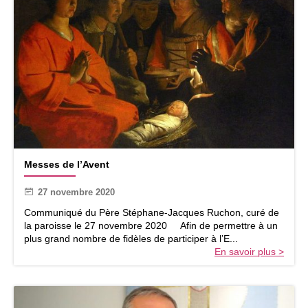
a
n
c
h
e
2
9
n
o
v
e
m
M
b
Messes de l’Avent
e
r
s
e
27 novembre 2020
s
.
e
Communiqué du Père Stéphane-Jacques Ruchon, curé de
P
s
la paroisse le 27 novembre 2020 Afin de permettre à un
r
d
plus grand nombre de fidèles de participer à l’E...
e
e
En savoir plus >
m
l
i
’
e
A
r
v
d