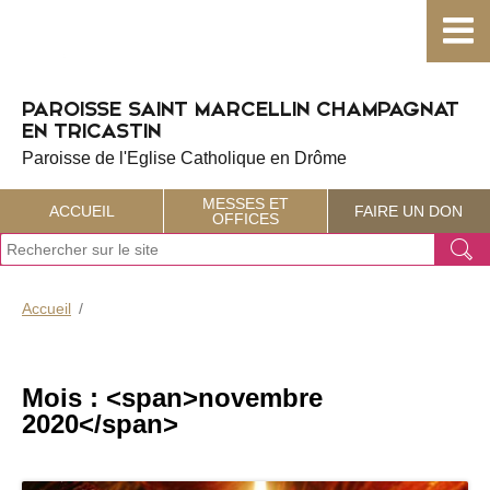
Choisissez votre menu :)
PAROISSE SAINT MARCELLIN CHAMPAGNAT
EN TRICASTIN
Paroisse de l'Eglise Catholique en Drôme
MESSES ET
ACCUEIL
FAIRE UN DON
OFFICES
J
Ok
e
r
e
Accueil
c
h
e
r
Mois : <span>novembre
c
2020</span>
h
e