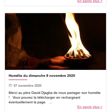
En savoir plus >
e
é
2
d
0
u
2
S
0
e
c
o
u
r
s
C
a
t
h
o
H
l
Homélie du dimanche 8 novembre 2020
o
i
m
q
07 novembre 2020
é
u
l
Merci au père David Djagba de nous partager son homélie
e
i
! Vous pouvez la télécharger en rechargeant
à
e
éventuellement la page. ...
l
d
En savoir plus >
’
u