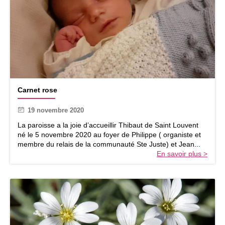
e
2
1
n
o
v
e
m
b
C
r
Carnet rose
a
e
r
–
19 novembre 2020
n
C
e
La paroisse a la joie d’accueillir Thibaut de Saint Louvent
h
t
né le 5 novembre 2020 au foyer de Philippe ( organiste et
r
r
membre du relais de la communauté Ste Juste) et Jean...
i
o
En savoir plus >
s
s
t
e
R
o
i