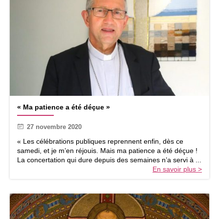
e
i
n
m
t
a
n
c
h
e
d
e
l
«
’
« Ma patience a été déçue »
M
A
a
v
27 novembre 2020
p
e
a
n
« Les célébrations publiques reprennent enfin, dès ce
t
t
samedi, et je m’en réjouis. Mais ma patience a été déçue !
i
La concertation qui dure depuis des semaines n’a servi à ...
e
En savoir plus >
n
c
e
a
é