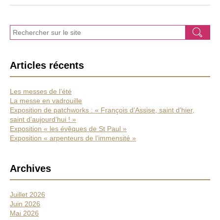
J
Ok
e
r
e
Articles récents
c
h
e
Les messes de l’été
r
La messe en vadrouille
c
Exposition de patchworks : « François d’Assise, saint d’hier,
h
saint d’aujourd’hui ! »
e
Exposition « les évêques de St Paul »
Exposition « arpenteurs de l’immensité »
Archives
Juillet 2026
Juin 2026
Mai 2026