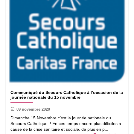
r
l
o
A
c
u
t
i
s
l
e
s
a
m
e
d
C
i
Communiqué du Secours Catholique à l’occasion de la
o
9
journée nationale du 15 novembre
m
o
m
c
09 novembre 2020
u
t
n
Dimanche 15 Novembre c’est la journée nationale du
o
i
Secours Catholique. ! En ces temps encore plus difficiles à
b
q
cause de la crise sanitaire et sociale, de plus en p...
r
u