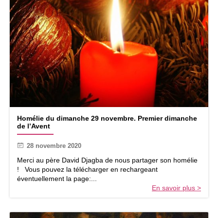
H
Homélie du dimanche 29 novembre. Premier dimanche
o
de l’Avent
m
é
28 novembre 2020
l
i
Merci au père David Djagba de nous partager son homélie
e
! Vous pouvez la télécharger en rechargeant
d
éventuellement la page:...
u
En savoir plus >
d
i
m