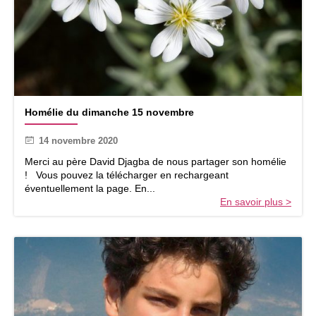
H
Homélie du dimanche 15 novembre
o
m
14 novembre 2020
é
l
Merci au père David Djagba de nous partager son homélie
i
! Vous pouvez la télécharger en rechargeant
e
éventuellement la page. En...
d
En savoir plus >
u
d
i
m
a
n
c
h