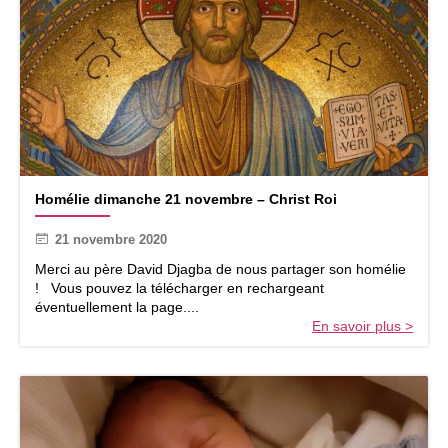
t
é
d
é
ç
u
e
»
H
Homélie dimanche 21 novembre – Christ Roi
o
m
21 novembre 2020
é
l
Merci au père David Djagba de nous partager son homélie
i
! Vous pouvez la télécharger en rechargeant
e
éventuellement la page....
d
En savoir plus >
i
m
a
n
c
h