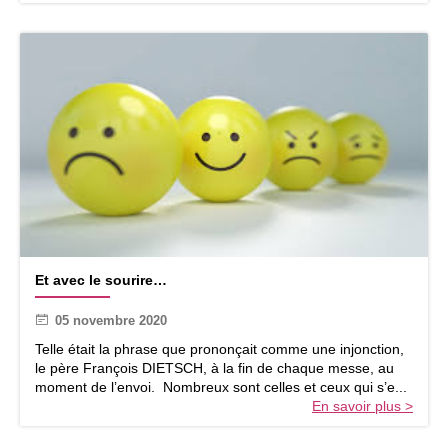
o
d
c
i
c
m
a
a
s
n
i
c
o
h
n
e
d
8
e
n
l
o
a
v
j
e
o
m
E
u
b
Et avec le sourire…
t
r
r
a
n
e
05 novembre 2020
v
é
2
e
e
Telle était la phrase que prononçait comme une injonction,
0
c
n
le père François DIETSCH, à la fin de chaque messe, au
2
l
a
moment de l’envoi. Nombreux sont celles et ceux qui s’e...
0
e
t
En savoir plus >
s
i
o
o